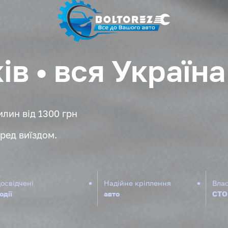
в • вся Україна
лин від 1300 грн
ред виїздом.
освідчені
Надійне кріплення
Вла
одії
авто
СТО