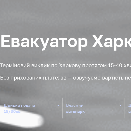
Евакуатор Харкі
Терміновий виклик по Харкову протягом 15-40 хви
Без прихованих платежів — озвучуємо вартість пе
Швидка подача
Власний
Д
15/30хв
автопарк
в